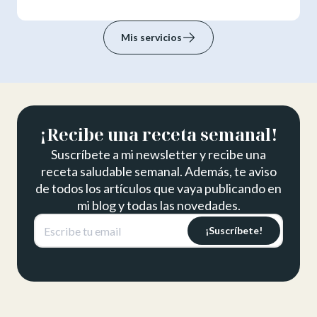
inmediatamente posteriores al parto, puede durar hasta
12 meses después del parto, donde hay cambios
Mis servicios
corporales significativos y recuperación después del
parto. Es un momento crítico dentro del curso de la vida
de la madre para alcanzar los objetivos de alimentación
saludable y optimizar su salud a largo plazo.
¡Recibe una receta semanal!
Suscríbete a mi newsletter y recibe una
receta saludable semanal. Además, te aviso
de todos los artículos que vaya publicando en
mi blog y todas las novedades.
¡Suscríbete!