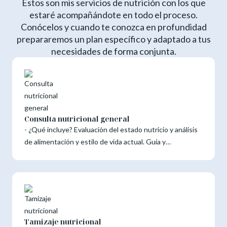
Estos son mis servicios de nutrición con los que
estaré acompañándote en todo el proceso.
Conócelos y cuando te conozca en profundidad
prepararemos un plan específico y adaptado a tus
necesidades de forma conjunta.
Consulta nutricional general
- ¿Qué incluye? Evaluación del estado nutricio y análisis
de alimentación y estilo de vida actual. Guía y
acompañamiento para establecer objetivos y metas
individualizadas. Adiós a una alimentación restrictiva. La
prescripción de un plan de alimentación, estrategias o
recomendaciones alimentarias serán personalizadas y
acorde a tus objetivos, deseos y necesidades. Contacto
por diferentes canales para resolución de dudas. -
Tamizaje nutricional
Duración de cada sesión y duración del proceso