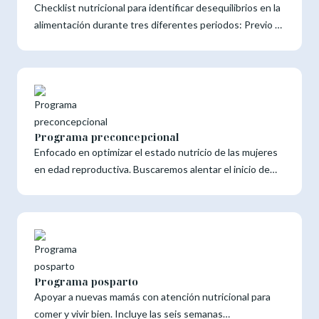
Checklist nutricional para identificar desequilibrios en la
nutricional. Cada sesión tiene una duración de 50
alimentación durante tres diferentes periodos: Previo a
minutos. El acompañamiento nutricional tiene una
la concepción, el embarazo y el posparto.
temporalidad de seguimiento diferente para cada caso,
será establecido de acuerdo a las metas y objetivos que
plantemos en sesión.
Programa preconcepcional
Enfocado en optimizar el estado nutricio de las mujeres
en edad reproductiva. Buscaremos alentar el inicio de
cambios en la dieta y otros estilos de vida que permitan
resultados reproductivos óptimos. ¿Qué incluye? 5
Consultas nutricionales cuando decidas ser mamá,
idealmente 3 o 6 meses previos a la concepción.
Duración de cada sesión. Cada sesión tiene una duración
de 50 minutos.
Programa posparto
Apoyar a nuevas mamás con atención nutricional para
comer y vivir bien. Incluye las seis semanas